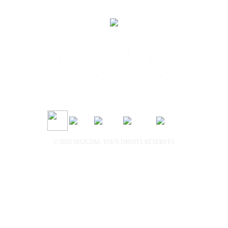
www.ardeche-adventure.com
-
Mentions légales
mini-golf-geant.com
-
water-game.fr
-
paintball-xtrem.com
-
location-canoe-kayak.com
-
location-canoe-kayak-ardeche.com
paintball-ardeche.net
-
air-filets.com
-
dragon-fly-parachutisme
-
cimes-canyons
-
Genêt
d'Or Vogüé
-
Camping 'Les Peupliers'
alerte inondation
© 2026 MS2COM, TOUS DROITS RÉSERVÉS