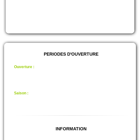
(Pas de matériels bas de gamme chez nous !!!)
Jouez à des scénarios de jeux évolutifs et adaptés à chaque Groupe
dans le plus grand centre de paintball d'Ardèche.
Vente de billes à emporter ou à jouer sur place pour les jouers équipé !
Vous allez passer un moment Inoubliable !
PERIODES D'OUVERTURE
Ouverture :
fermé en période froide.
De 9H / 19H
(Avec Réservation)
*Heures variables suivant Réservation et Terrains dispo.
Saison :
Juillet, Aout
15H00 / 19H00
(Juillet/Aout Fermé le DIMANCHE)
(Avec Réservation)
INFORMATION