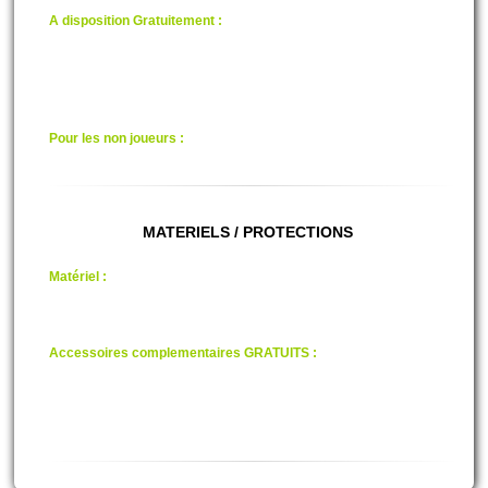
A disposition Gratuitement :
wc
vestiaire
casiers de rangement avec clef
Un parking Privé
Aire de pique-nique
Accés direct à l'Ardèche
Pour les non joueurs :
un accés direct à la rivière.
MATERIELS / PROTECTIONS
Matériel :
Lanceur semi-auto
Lanceur électronique
Billes "100% Bio"
Masque "Homologué"
Accessoires complementaires GRATUITS :
Plastron, Combinaison.
IMPORTANT : Prévoir des vétements en adéquation si les notres ne
vous conviennent pas.