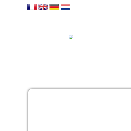
het gr
Kom