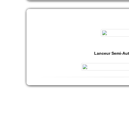
Lanceur Semi-Au
mini-golf-gea
paintball-ardec