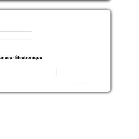
anceur Électronique
ak-ardeche.com
'Les Peupliers'