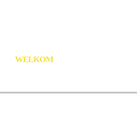
WELKOM
LAND
PRIJS
CO
/ / RESERVERING / /
Paintball Xtrem, Ardèche,
ootste paintball-park in Ardèche, van 9 tot 99 j
 en speel op 4 aangelegde en schaduwrijke ve