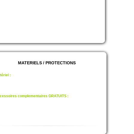
ntball.
iodégradables.
intball d'Ardèche.
MATERIELS / PROTECTIONS
ériel :
nceur semi-auto
nceur électronique
lles "100% Bio"
sque "Homologué"
cessoires complementaires GRATUITS :
astron, Combinaison.
PORTANT : Prévoir des vétements en adéquation si les notres
ne vous conviennent pas.