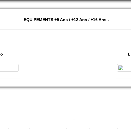
EQUIPEMENTS +9 Ans / +12 Ans / +16 Ans :
to
L
www.ardeche-adventure.com
-
Mentions légales
nt.com
-
water-game.fr
-
paintball-xtrem.com
-
location-canoe-kayak.com
-
location-canoe-kay
he.net
-
air-filets.com
-
dragon-fly-parachutisme
-
cimes-canyons
-
Genêt d'Or Vogüé
-
Camping 