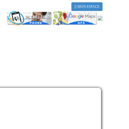
MON ESPACE
NTACT
aar oud.
lden.