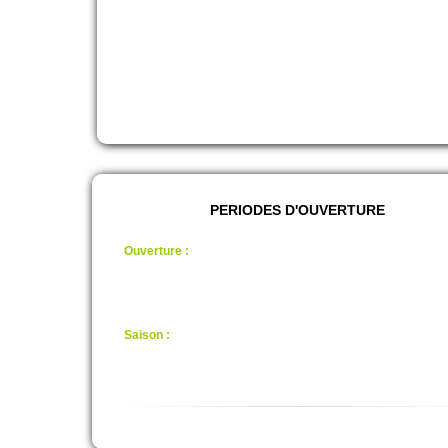
Nous 
Des terrains
Jouez à des scén
PERIODES D'OUVERTURE
Ouverture :
fermé en période froide.
De 9H / 19H
(Avec Réservation)
*Heures variables suivant Réservation et Terrains dispo.
Saison :
Juillet, Aout
15H00 / 19H00
(Juillet/Aout Fermé le DIMANCHE)
(Avec Réservation)